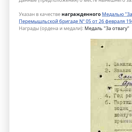
Указан в качестве
награжденного
Медалью "За
Перемышльской бригаде Nº 05 от 26 февраля 19
Награды (ордена и медали):
Медаль "За отвагу"