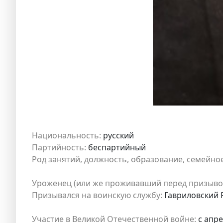
Национальность:
русский
Партийность:
беспартийный
Род занятий, должность, образование, семейно
Уроженец (или же проживавший перед призыво
Призывался на воинскую службу:
Гавриловский Р
Участие в Великой Отечественной войне:
с апре