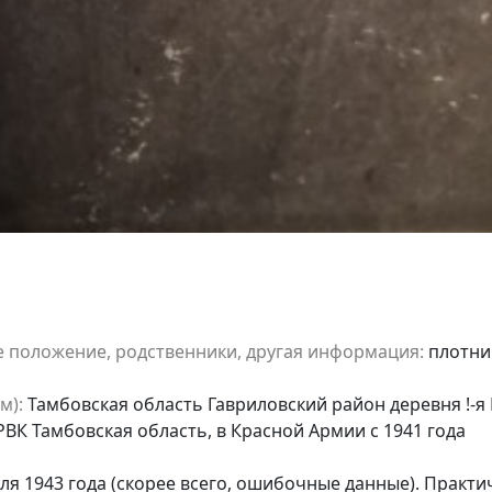
е положение, родственники, другая информация:
плотник
м):
Тамбовская область Гавриловский район деревня !-я
ВК Тамбовская область, в Красной Армии с 1941 года
ля 1943 года (скорее всего, ошибочные данные). Практ