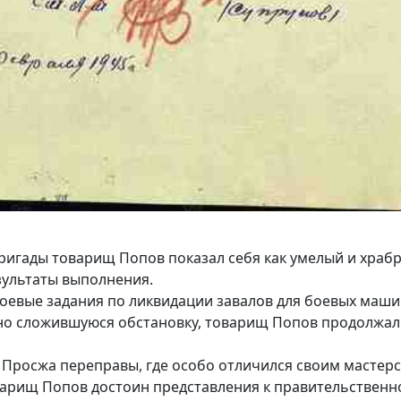
бригады товарищ Попов показал себя как умелый и храб
зультаты выполнения.
оевые задания по ликвидации завалов для боевых маши
дно сложившуюся обстановку, товарищ Попов продолжал
у Просжа переправы, где особо отличился своим мастерс
арищ Попов достоин представления к правительственной