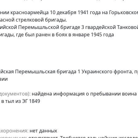
нии красноармейца 10 декабря 1941 года на Горьковско
запасной стрелковой бригады.
рийской Перемышльской бригаде 3 гвардейской Танково
игады, где был ранен в боях в январе 1945 года
йская Перемышльская бригада 1 Украинского фронта, п
зии
документов):
найдена информация о пребывании воина в
 в тыл из ЭГ 1849
ахоронения:
нет данных
хоронения:
отсутствуют. Требуются дальнейшие исслед