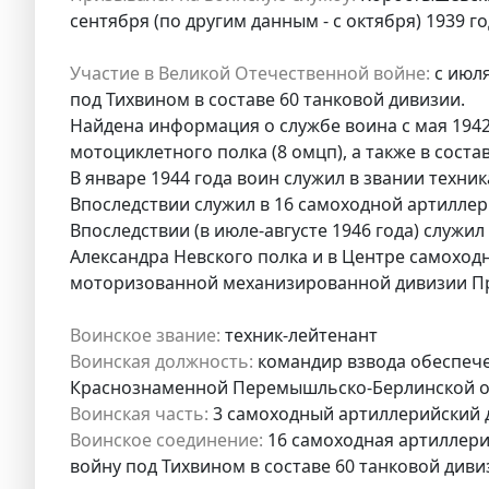
сентября (по другим данным - с октября) 1939 г
Участие в Великой Отечественной войне:
с июля
под Тихвином в составе 60 танковой дивизии.
Найдена информация о службе воина с мая 1942 
мотоциклетного полка (8 омцп), а также в соста
В январе 1944 года воин служил в звании техник
Впоследствии служил в 16 самоходной артилле
Впоследствии (в июле-августе 1946 года) служи
Александра Невского полка и в Центре самоход
моторизованной механизированной дивизии 
Воинское звание:
техник-лейтенант
Воинская должность:
командир взвода обеспече
Краснознаменной Перемышльско-Берлинской о
Воинская часть:
3 самоходный артиллерийский 
Воинское соединение:
16 самоходная артиллери
войну под Тихвином в составе 60 танковой диви