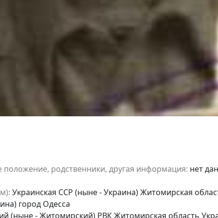
е положение, родственники, другая информация:
нет да
м):
Украинская ССР (ныне - Украина) Житомирская обла
аина) город Одесса
 (ныне - Житомирский) РВК Житомирская область Украи