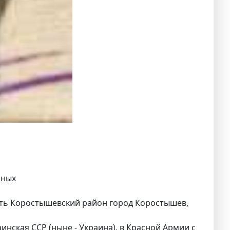
нных
сть Коростышевский район город Коростышев,
нская ССР (ныне - Украина), в Красной Армии с