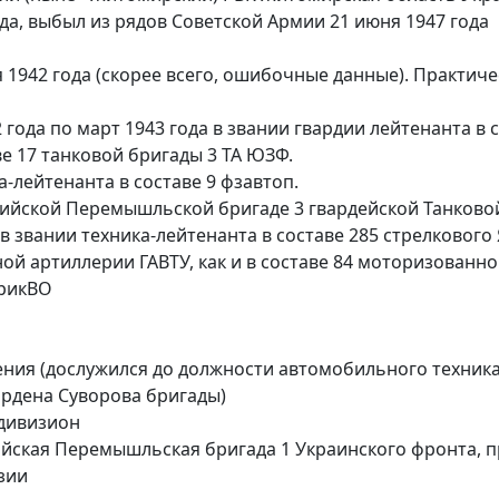
ода, выбыл из рядов Советской Армии 21 июня 1947 года
 1942 года (скорее всего, ошибочные данные). Практич
года по март 1943 года в звании гвардии лейтенанта в 
ве 17 танковой бригады 3 ТА ЮЗФ.
а-лейтенанта в составе 9 фзавтоп.
рийской Перемышльской бригаде 3 гвардейской Танково
л в звании техника-лейтенанта в составе 285 стрелково
ной артиллерии ГАВТУ, как и в составе 84 моторизованн
ПрикВО
ния (дослужился до должности автомобильного техник
рдена Суворова бригады)
дивизион
йская Перемышльская бригада 1 Украинского фронта, п
зии