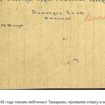
1945 года техник-лейтенант Тамаркин, проявляя отвагу 