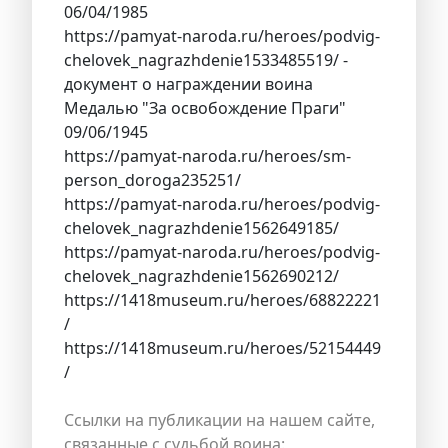
06/04/1985
https://pamyat-naroda.ru/heroes/podvig-
chelovek_nagrazhdenie1533485519/ -
документ о награждении воина
Медалью "За освобождение Праги"
09/06/1945
https://pamyat-naroda.ru/heroes/sm-
person_doroga235251/
https://pamyat-naroda.ru/heroes/podvig-
chelovek_nagrazhdenie1562649185/
https://pamyat-naroda.ru/heroes/podvig-
chelovek_nagrazhdenie1562690212/
https://1418museum.ru/heroes/68822221
/
https://1418museum.ru/heroes/52154449
/
Ссылки на публикации на нашем сайте,
связанные с судьбой воина: