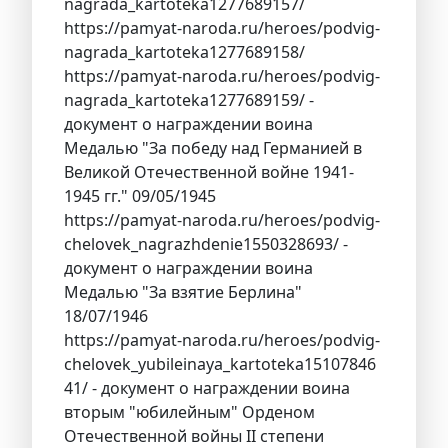
nagrada_kartoteka1277689157/
https://pamyat-naroda.ru/heroes/podvig-
nagrada_kartoteka1277689158/
https://pamyat-naroda.ru/heroes/podvig-
nagrada_kartoteka1277689159/ -
документ о награждении воина
Медалью "За победу над Германией в
Великой Отечественной войне 1941-
1945 гг." 09/05/1945
https://pamyat-naroda.ru/heroes/podvig-
chelovek_nagrazhdenie1550328693/ -
документ о награждении воина
Медалью "За взятие Берлина"
18/07/1946
https://pamyat-naroda.ru/heroes/podvig-
chelovek_yubileinaya_kartoteka15107846
41/ - документ о награждении воина
вторым "юбилейным" Орденом
Отечественной войны II степени