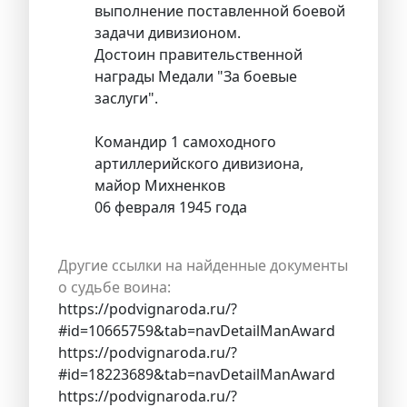
выполнение поставленной боевой
задачи дивизионом.
Достоин правительственной
награды Медали "За боевые
заслуги".
Командир 1 самоходного
артиллерийского дивизиона,
майор Михненков
06 февраля 1945 года
Другие ссылки на найденные документы
о судьбе воина:
https://podvignaroda.ru/?
#id=10665759&tab=navDetailManAward
https://podvignaroda.ru/?
#id=18223689&tab=navDetailManAward
https://podvignaroda.ru/?