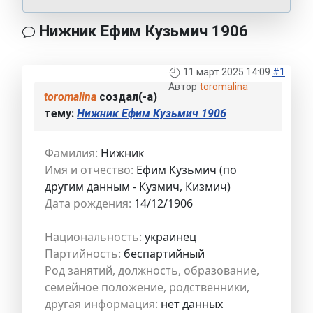
Нижник Ефим Кузьмич 1906
11 март 2025 14:09
#1
Автор
toromalina
toromalina
создал(-а)
тему:
Нижник Ефим Кузьмич 1906
Фамилия:
Нижник
Имя и отчество:
Ефим Кузьмич (по
другим данным - Кузмич, Кизмич)
Дата рождения:
14/12/1906
Национальность:
украинец
Партийность:
беспартийный
Род занятий, должность, образование,
семейное положение, родственники,
другая информация:
нет данных