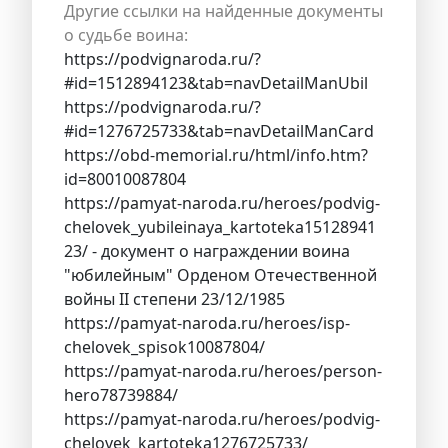
Другие ссылки на найденные документы
о судьбе воина:
https://podvignaroda.ru/?
#id=1512894123&tab=navDetailManUbil
https://podvignaroda.ru/?
#id=1276725733&tab=navDetailManCard
https://obd-memorial.ru/html/info.htm?
id=80010087804
https://pamyat-naroda.ru/heroes/podvig-
chelovek_yubileinaya_kartoteka15128941
23/ - документ о награждении воина
"юбилейным" Орденом Отечественной
войны II степени 23/12/1985
https://pamyat-naroda.ru/heroes/isp-
chelovek_spisok10087804/
https://pamyat-naroda.ru/heroes/person-
hero78739884/
https://pamyat-naroda.ru/heroes/podvig-
chelovek_kartoteka1276725733/