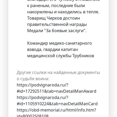
к раненым, последние были
накормлены и находились в тепле.
Товарищ Чирков достоин
правительственной награды
Медали "За боевые заслуги".
Командир медико-санитарного
взвода, гвардии капитан
медицинской службы Трубников
Другие ссылки на найденные документы
о судьбе воина:
https://podvignaroda.ru/?
#id=17292511&tab=navDetailManAward
https://podvignaroda.ru/?
#id=1105910224&tab=navDetailManCard
https://obd-memorial.ru/html/info.htm?
id=80002508108