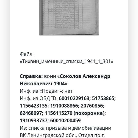
Файл:
«Тихвин_именные_списки_1941_1_301»
Справка:
воин «
Соколов Александр
Николаевич 1904
»
Инф. из «Подвиг»: нет
Инф. из ОБД ID:
60010229163; 51753865;
1156423135; 1910088866; 20760856;
62468097; 1156115270 (похоронка);
1910933737; 60010200459
Из: списка призыва и демобилизации
ВК Ленинградской обл., Отдел по г.