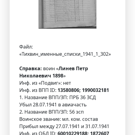
Файл:
«Тихвин_именные_списки_1941_1_302»
Справка:
воин «
Линев Петр
Николаевич 1898
»
Инф. из «Подвиг»: нет
Инф. из ВПП ID:
13580806; 1990032181
1. Название ВПП/ЗП: ПРБ 36 ЗСД
Убыл 28.07.1941 в авиачасть
2. Название ВПП/ЗП: 56 зсп
Воинское звание: мл. ком. состав
Прибыл между 27.07.1941 и 31.07.1941
Инф. из ОБД ID:
60010229188; 1872607