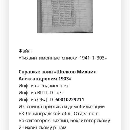
Файл:
«Тихвин_именные_списки_1941_1_303»
Справка:
воин «
Шолков Михаил
Александрович 1903
»
Инф. из «Подвиг»: нет
Инф. из ВПП ID: нет
Инф. из ОБД ID:
60010229211
Из: списка призыва и демобилизации
ВК Ленинградской обл., Отдел по г.
Бокситогорск, Тихвин, Бокситогорскому
и Тихвинскому р-нам