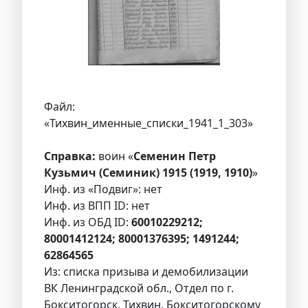
Файл:
«Тихвин_именные_списки_1941_1_303»
Справка:
воин «
Семенин Петр
Кузьмич (Семиник) 1915 (1919, 1910)
»
Инф. из «Подвиг»: нет
Инф. из ВПП ID: нет
Инф. из ОБД ID:
60010229212;
80001412124; 80001376395; 1491244;
62864565
Из: списка призыва и демобилизации
ВК Ленинградской обл., Отдел по г.
Бокситогорск, Тихвин, Бокситогорскому