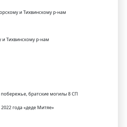
горскому и Тихвинскому р-нам
му и Тихвинскому р-нам
е побережье, братские могилы 8 СП
 2022 года «деде Митяе»