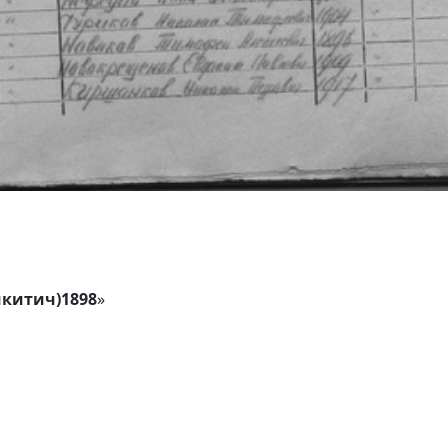
китич)1898
»