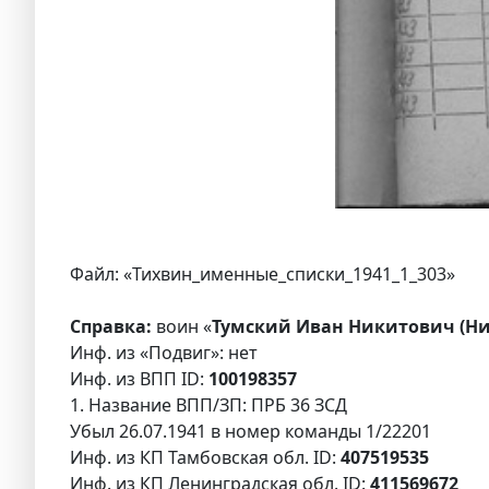
Файл: «Тихвин_именные_списки_1941_1_303»
Справка:
воин «
Тумский Иван Никитович (Ни
Инф. из «Подвиг»: нет
Инф. из ВПП ID:
100198357
1. Название ВПП/ЗП: ПРБ 36 ЗСД
Убыл 26.07.1941 в номер команды 1/22201
Инф. из КП Тамбовская обл. ID:
407519535
Инф. из КП Ленинградская обл. ID:
411569672