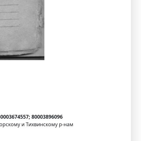
 80003674557; 80003896096
горскому и Тихвинскому р-нам