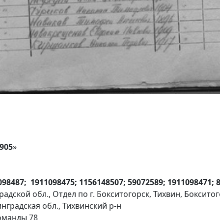
905
»
098487; 1911098475; 1156148507; 59072589; 1911098471;
адской обл., Отдел по г. Бокситогорск, Тихвин, Боксито
нградская обл., Тихвинский р-н
команды 78