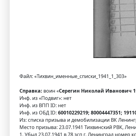
Файл: «Тихвин_именные_списки_1941_1_303»
Справка:
воин «
Серегин Николай Иванович 1
Инф. из «Подвиг»: нет
Инф. из ВПП ID: нет
Инф. из ОБД ID:
60010229219; 80004447351; 1911
Из: списка призыва и демобилизации ВК Ленингр
Место призыва: 23.07.1941 Тихвинский РВК, Лени
1. Убыл 23.07.1941 в 78 зсп г. Ленинград номер 