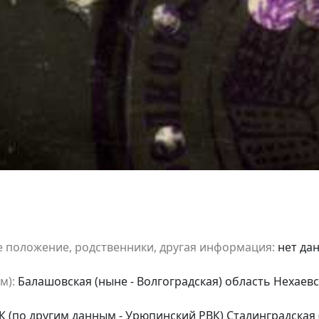
е положение, родственники, другая информация:
нет да
м):
Балашовская (ныне - Волгоградская) область Нехаевс
 (по другим данным - Урюпинский РВК) Сталинградская (