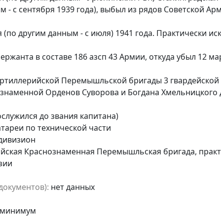
м - с сентября 1939 года), выбыл из рядов Советской Ар
 (по другим данным - с июля) 1941 года. Практически и
ржанта в составе 186 азсп 43 Армии, откуда убыл 12 мар
артиллерийской Перемышльской бригады 3 гвардейской 
ознаменной Орденов Суворова и Богдана Хмельницкого
служился до звания капитана)
тареи по технической части
дивизион
йская Краснознаменная Перемышльская бригада, практ
зии
документов):
нет данных
к минимум