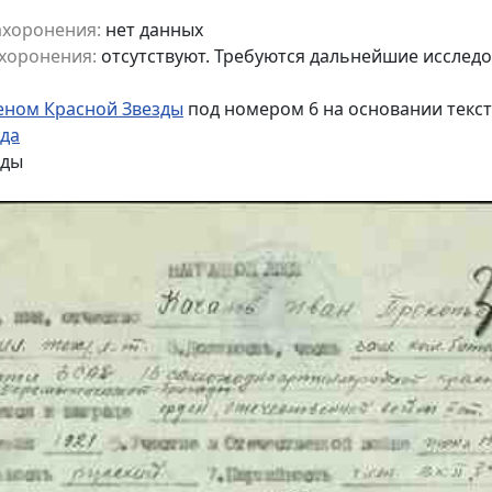
ахоронения:
нет данных
хоронения:
отсутствуют. Требуются дальнейшие исслед
еном Красной Звезды
под номером 6 на основании текс
ода
зды