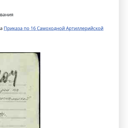
ования
та
Приказа по 16 Самоходной Артиллерийской