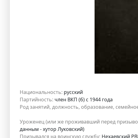
Национальность:
русский
Партийность:
член ВКП (б) с 1944 года
Род занятий, должность, образование, семейно
Уроженец (или же проживавший перед призыво
данным - хутор Луковский)
Призывался на воинскую службу:
Нехаевский РВК