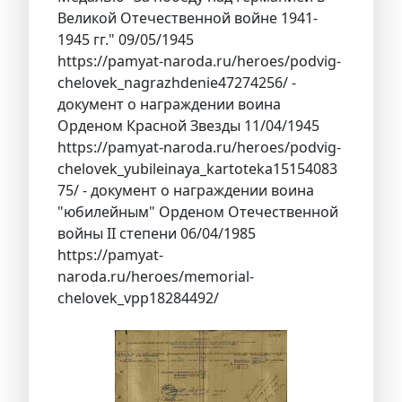
Великой Отечественной войне 1941-
1945 гг." 09/05/1945
https://pamyat-naroda.ru/heroes/podvig-
chelovek_nagrazhdenie47274256/ -
документ о награждении воина
Орденом Красной Звезды 11/04/1945
https://pamyat-naroda.ru/heroes/podvig-
chelovek_yubileinaya_kartoteka15154083
75/ - документ о награждении воина
"юбилейным" Орденом Отечественной
войны II степени 06/04/1985
https://pamyat-
naroda.ru/heroes/memorial-
chelovek_vpp18284492/