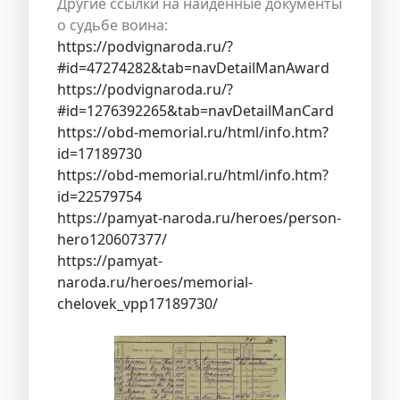
Другие ссылки на найденные документы
о судьбе воина:
https://podvignaroda.ru/?
#id=47274282&tab=navDetailManAward
https://podvignaroda.ru/?
#id=1276392265&tab=navDetailManCard
https://obd-memorial.ru/html/info.htm?
id=17189730
https://obd-memorial.ru/html/info.htm?
id=22579754
https://pamyat-naroda.ru/heroes/person-
hero120607377/
https://pamyat-
naroda.ru/heroes/memorial-
chelovek_vpp17189730/