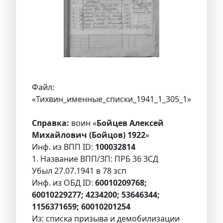
Файл:
«Тихвин_именные_списки_1941_1_305_1»
Справка:
воин «
Бойцев Алексей
Михайлович (Бойцов) 1922
»
Инф. из ВПП ID:
100032814
1. Название ВПП/ЗП: ПРБ 36 ЗСД
Убыл 27.07.1941 в 78 зсп
Инф. из ОБД ID:
60010209768;
60010229277; 4234200; 53646344;
1156371659; 60010201254
Из: списка призыва и демобилизации