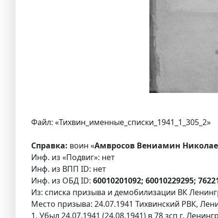
Файл: «Тихвин_именные_списки_1941_1_305_2»
Справка:
воин «
Амвросов Вениамин Николаев
Инф. из «Подвиг»: нет
Инф. из ВПП ID: нет
Инф. из ОБД ID:
60010201092; 60010229295; 762
Из: списка призыва и демобилизации ВК Ленингр
Место призыва: 24.07.1941 Тихвинский РВК, Лени
1. Убыл 24.07.1941 (24.08.1941) в 78 зсп г. Ленинг