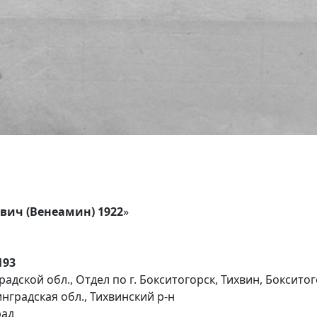
ич (Венеамин) 1922
»
2193
адской обл., Отдел по г. Бокситогорск, Тихвин, Боксито
нградская обл., Тихвинский р-н
рад