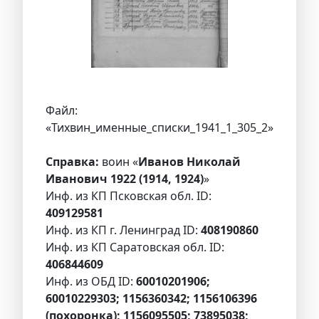
Файл:
«Тихвин_именные_списки_1941_1_305_2»
Справка:
воин «
Иванов Николай
Иванович 1922 (1914, 1924)
»
Инф. из КП Псковская обл. ID:
409129581
Инф. из КП г. Ленинград ID:
408190860
Инф. из КП Саратовская обл. ID:
406844609
Инф. из ОБД ID:
60010201906;
60010229303; 1156360342; 1156106396
(похоронка); 1156095505; 73895038;