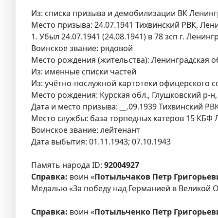
Из: списка призыва и демобилизации ВК Ленингр
Место призыва: 24.07.1941 Тихвинский РВК, Лени
1. Убыл 24.07.1941 (24.08.1941) в 78 зсп г. Ленинг
Воинское звание: рядовой
Место рождения (жительства): Ленинградская обл
Из: именные списки частей
Из: учётно-послужной картотеки офицерского с
Место рождения: Курская обл., Глушковский р-н,
Дата и место призыва: __.09.1939 Тихвинский РВ
Место службы: база торпедных катеров 15 КБФ Л
Воинское звание: лейтенант
Дата выбытия: 01.11.1943; 07.10.1943
Память народа ID:
92004927
Справка:
воин «
Потыльчаков Петр Григорьеви
Медалью «За победу над Германией в Великой От
Справка:
воин «
Потыльченко Петр Григорьев