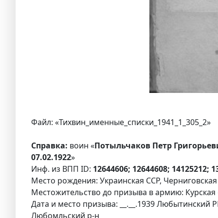
Файл: «Тихвин_именные_списки_1941_1_305_2»
Справка:
воин «
Потыльчаков Петр Григорьеви
07.02.1922
»
Инф. из ВПП ID:
12644606; 12644608; 14125212; 
Место рождения: Украинская ССР, Черниговская о
Местожительство до призыва в армию: Курская об
Дата и место призыва: __.__.1939 Любытинский Р
Любомльский р-н