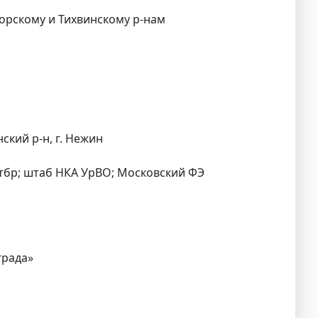
горскому и Тихвинскому р-нам
нский р-н, г. Нежин
30 тбр; штаб НКА УрВО; Московский ФЭ
града»