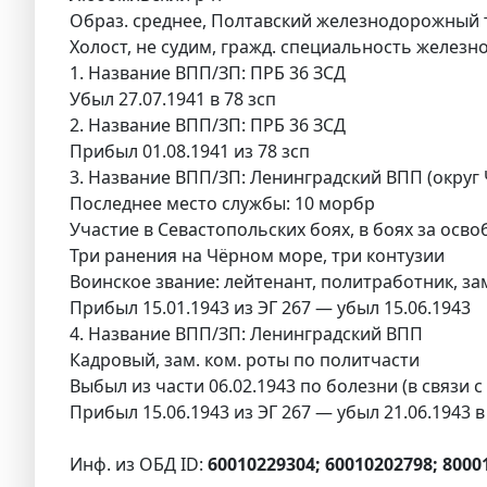
Образ. среднее, Полтавский железнодорожный те
Холост, не судим, гражд. специальность желез
1. Название ВПП/ЗП: ПРБ 36 ЗСД
Убыл 27.07.1941 в 78 зсп
2. Название ВПП/ЗП: ПРБ 36 ЗСД
Прибыл 01.08.1941 из 78 зсп
3. Название ВПП/ЗП: Ленинградский ВПП (округ
Последнее место службы: 10 морбр
Участие в Севастопольских боях, в боях за осв
Три ранения на Чёрном море, три контузии
Воинское звание: лейтенант, политработник, зам
Прибыл 15.01.1943 из ЭГ 267 — убыл 15.06.1943
4. Название ВПП/ЗП: Ленинградский ВПП
Кадровый, зам. ком. роты по политчасти
Выбыл из части 06.02.1943 по болезни (в связи 
Прибыл 15.06.1943 из ЭГ 267 — убыл 21.06.1943 в
Инф. из ОБД ID:
60010229304; 60010202798; 8000