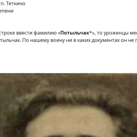
 п. Теткино
епени
 строке ввести фамилию «
Потыльчак
*», то уроженцы ме
льчак. По нашему воину ни в каких документах он не 