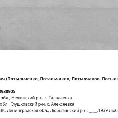
ч (Потыльченко, Потальчаков, Потылчаков, Потыльг
13930905
бл., Нежинский р-н, с. Талалаевка
л., Глушковский р-н, с. Алексеевка
ВК, Ленинградская обл., Любытинский р-н; __.__.1939 Лю