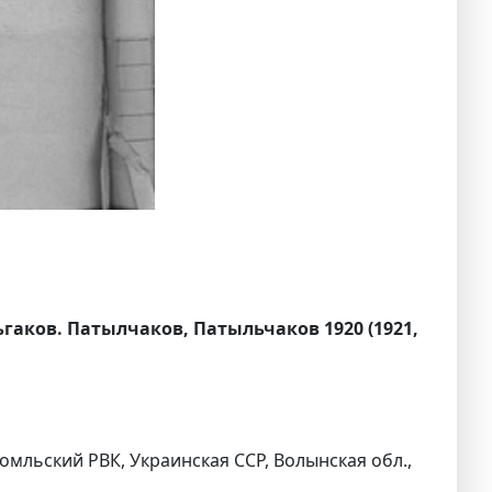
аков. Патылчаков, Патыльчаков 1920 (1921,
бомльский РВК, Украинская ССР, Волынская обл.,