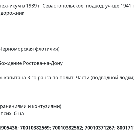
хникум в 1939 г Севастопольское. подвод. уч-ще 1941 г
нодорожник
 Черноморская флотилия)
обождение Ростова-на-Дону
. капитана 3-го ранга по полит. Части (подводной лодки
с ранениями и контузиями)
 псих. б-ца
1905436; 70010382569; 70010382562; 70010371267; 80017