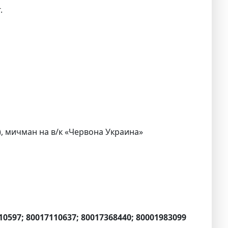
.
), мичман на в/к «Червона Украина»
110597; 80017110637; 80017368440; 80001983099