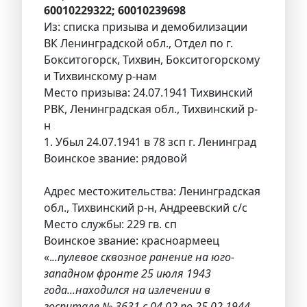
60010229322; 60010239698
Из: списка призыва и демобилизации
ВК Ленинградской обл., Отдел по г.
Бокситогорск, Тихвин, Бокситогорскому
и Тихвинскому р-нам
Место призыва: 24.07.1941 Тихвинский
РВК, Ленинградская обл., Тихвинский р-
н
1. Убыл 24.07.1941 в 78 зсп г. Ленинград
Воинское звание: рядовой
Адрес местожительства: Ленинградская
обл., Тихвинский р-н, Андреевский с/с
Место службы: 229 гв. сп
Воинское звание: красноармеец
«.
..пулевое сквозное ранение на юго-
западном фронте 25 июля 1943
года...находился на излечении в
госпитале № 3631 с 04.02 по 25.02.1944