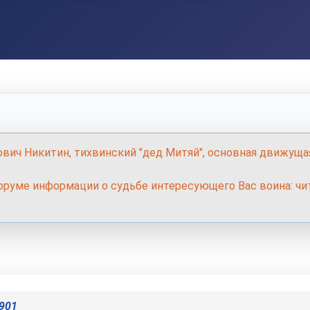
ович Никитин, тихвинский "дед Митяй", основная движуща
руме информации о судьбе интересующего Вас воина: чит
901