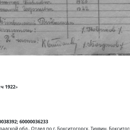
ч 1922
»
00038392; 60000036233
адской обл., Отдел по г. Бокситогорск, Тихвин, Боксито