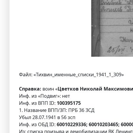
Файл: «Тихвин_именные_списки_1941_1_309»
Справка:
воин «
Цветков Николай Максимови
Инф. из «Подвиг»: нет
Инф. из ВПП ID:
100395175
1. Название ВПП/ЗП: ПРБ 36 ЗСД
Убыл 28.07.1941 в 56 зсп
Инф. из ОБД ID:
60010229336; 60010203465; 600
Из: списка призыва и демобилизации ВК Ленингр