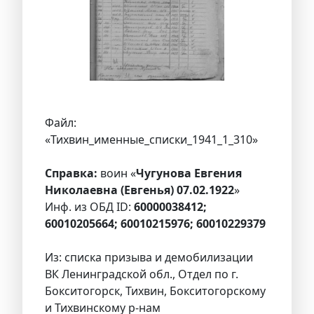
Файл:
«Тихвин_именные_списки_1941_1_310»
Справка:
воин «
Чугунова Евгения
Николаевна (Евгенья) 07.02.1922
»
Инф. из ОБД ID:
60000038412;
60010205664; 60010215976; 60010229379
Из: списка призыва и демобилизации
ВК Ленинградской обл., Отдел по г.
Бокситогорск, Тихвин, Бокситогорскому
и Тихвинскому р-нам