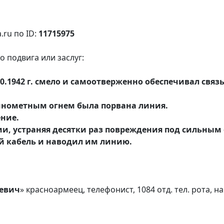
.ru по ID:
11715975
 подвига или заслуг:
7.10.1942 г. смело и самоотверженно обеспечивал свя
минометным огнем была порвана линия.
ние.
и, устраняя десятки раз повреждения под сильным 
й кабель и наводил им линию.
евич
» красноармеец, телефонист, 1084 отд. тел. рота,