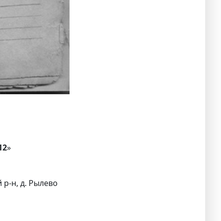
12
»
 р-н, д. Рылево