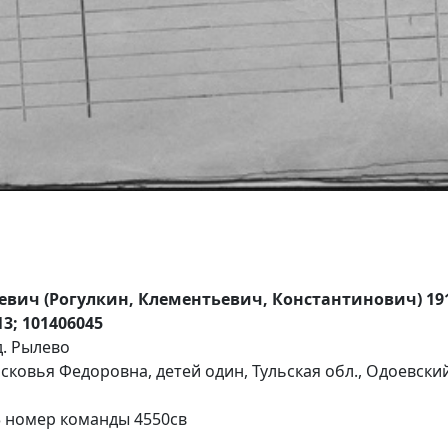
вич (Рогулкин, Клементьевич, Константинович) 19
13; 101406045
д. Рылево
асковья Федоровна, детей один, Тульская обл., Одоевский
43 номер команды 4550св