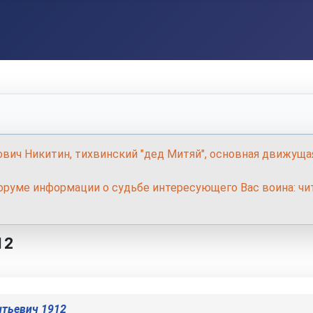
ович Никитин, тихвинский "дед Митяй", основная движуща
руме информации о судьбе интересующего Вас воина: чит
12
нтьевич 1912