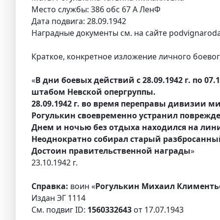
Место службы: 386 обс 67 А ЛенФ
Дата подвига: 28.09.1942
Наградные документы см. на сайте podvignaroda
Краткое, конкретное изложение личного боевого
«
В дни боевых действий с 28.09.1942 г. по 0
штабом Невской опергруппы.
28.09.1942 г. во время переправы дивизии 
Рогулькин своевременно устранил поврежде
Днем и ночью без отдыха находился на лини
Неоднократно собирал старый разбросанны
Достоин правительственной награды
»
23.10.1942 г.
Справка:
воин «
Рогулькин Михаил Клименть
Издан ЭГ 1114
См. подвиг ID:
1560332643
от 17.07.1943