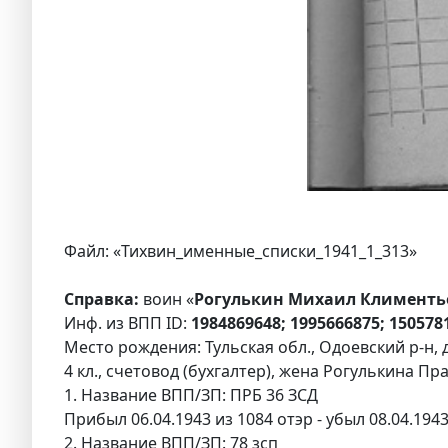
Файл: «Тихвин_именные_списки_1941_1_313»
Справка:
воин «
Рогулькин Михаил Климентье
Инф. из ВПП ID:
1984869648; 1995666875; 150578
Место рождения: Тульская обл., Одоевский р-н, 
4 кл., счетовод (бухгалтер), жена Рогулькина Пр
1. Название ВПП/ЗП: ПРБ 36 ЗСД
Прибыл 06.04.1943 из 1084 отэр - убыл 08.04.19
2. Название ВПП/ЗП: 78 зсп