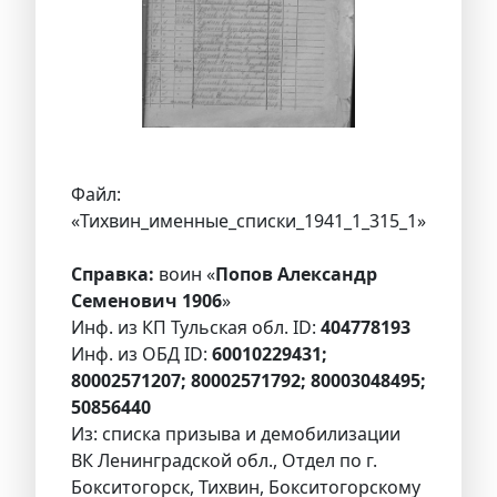
Файл:
«Тихвин_именные_списки_1941_1_315_1»
Справка:
воин «
Попов Александр
Семенович 1906
»
Инф. из КП Тульская обл. ID:
404778193
Инф. из ОБД ID:
60010229431;
80002571207; 80002571792; 80003048495;
50856440
Из: списка призыва и демобилизации
ВК Ленинградской обл., Отдел по г.
Бокситогорск, Тихвин, Бокситогорскому