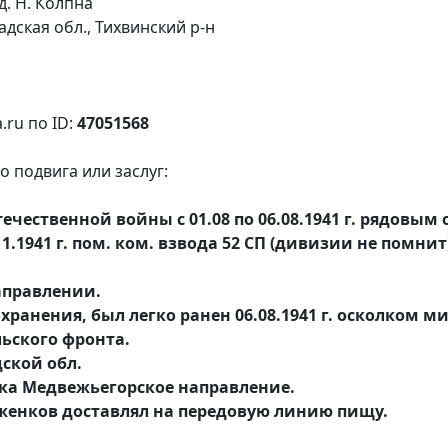
д. Н. Колпна
адская обл., Тихвинский р-н
.ru по ID:
47051568
 подвига или заслуг:
ечественной войны с 01.08 по 06.08.1941 г. рядовым 
.11.1941 г. пом. ком. взвода 52 СП (дивизии не помни
аправлении.
хранения, был легко ранен 06.08.1941 г. осколком м
льского фронта.
дской обл.
жка Медвежьегорское направление.
 Рыженков доставлял на передовую линию пищу.