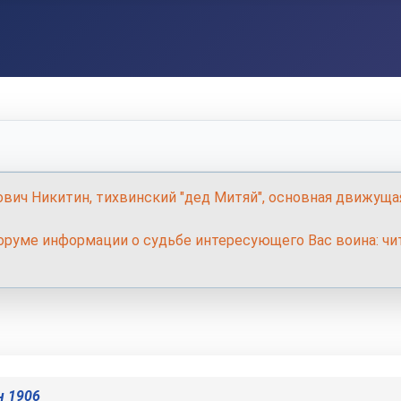
ович Никитин, тихвинский "дед Митяй", основная движуща
руме информации о судьбе интересующего Вас воина: чит
ч 1906