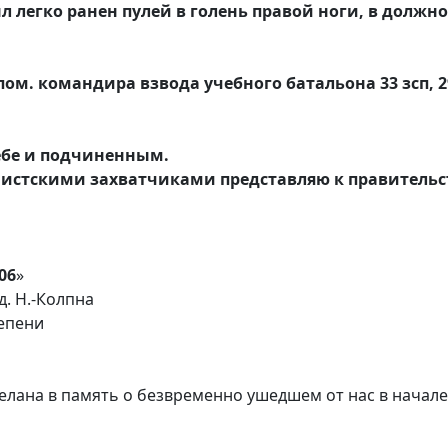
легко ранен пулей в голень правой ноги, в должнос
ом. командира взвода учебного батальона 33 зсп, 2
ебе и подчиненным.
ашистскими захватчиками представляю к правитель
06
»
д. Н.-Колпна
епени
елана в память о безвременно ушедшем от нас в начале