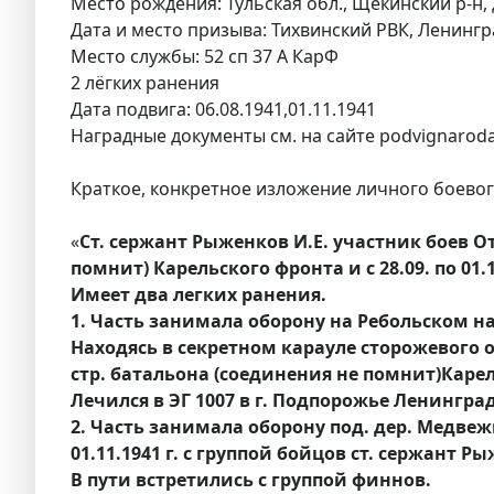
Место рождения: Тульская обл., Щекинский р-н, 
Дата и место призыва: Тихвинский РВК, Ленингр
Место службы: 52 сп 37 А КарФ
2 лёгких ранения
Дата подвига: 06.08.1941,01.11.1941
Наградные документы см. на сайте podvignaroda
Краткое, конкретное изложение личного боевого
«
Ст. сержант Рыженков И.Е. участник боев От
помнит) Карельского фронта и с 28.09. по 01
Имеет два легких ранения.
1. Часть занимала оборону на Ребольском н
Находясь в секретном карауле сторожевого о
стр. батальона (соединения не помнит)Каре
Лечился в ЭГ 1007 в г. Подпорожье Ленингра
2. Часть занимала оборону под. дер. Медве
01.11.1941 г. с группой бойцов ст. сержант
В пути встретились с группой финнов.