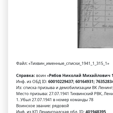
Файл: «Тихвин_именные_списки_1941_1_315_1»
Справка:
воин «
Рябов Николай Михайлович 
Инф. из ОБД ID:
60010229437; 60164931; 7635283
Из: списка призыва и демобилизации ВК Ленингр
Место призыва: 27.07.1941 Тихвинский РВК, Лени
1. Убыл 27.07.1941 в номер команды 78
Воинское звание: рядовой
Инф. из КП Ленинградская обл. ID:
401948395