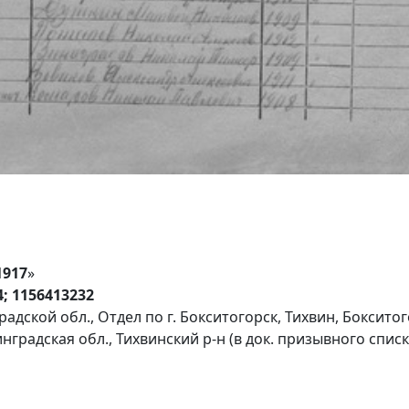
1917
»
4; 1156413232
адской обл., Отдел по г. Бокситогорск, Тихвин, Боксито
нградская обл., Тихвинский р-н (в док. призывного списк