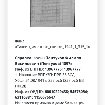
Файл:
«Тихвин_именные_списки_1941_1_315_1»
Справка:
воин «
Пантухов Филипп
Васильевич (Пентухов) 1897
»
Инф. из ВПП ID:
13967775; 13967777
1. Название ВПП/ЗП: ПРБ 36 ЗСД
Убыл 31.08.1941 в 237 осб (237 осб ВВ
НКВД)
Инф. из ОБД ID:
60010229438; 54576054;
63116381; 1156676647
Из: списка призыва и демобилизации