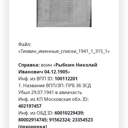
Файл:
«Тихвин_именные_списки_1941_1_315_1»
Справка:
воин «
Рыбкин Николай
Иванович 04.12.1905
»
Инф. из ВПП ID:
100112201
1. Название ВПП/ЗП: ПРБ 36 ЗСД
Убыл 29.07.1941 в авиачасть
Инф. из КП Московская обл. ID:
402197457
Инф. из ОБД ID:
60010229439;
80002914745; 91562324; 23354523
(похоронка)