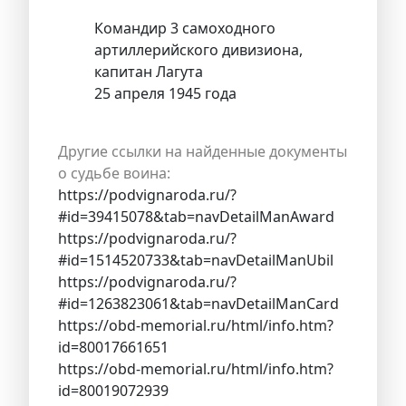
Командир 3 самоходного
артиллерийского дивизиона,
капитан Лагута
25 апреля 1945 года
Другие ссылки на найденные документы
о судьбе воина:
https://podvignaroda.ru/?
#id=39415078&tab=navDetailManAward
https://podvignaroda.ru/?
#id=1514520733&tab=navDetailManUbil
https://podvignaroda.ru/?
#id=1263823061&tab=navDetailManCard
https://obd-memorial.ru/html/info.htm?
id=80017661651
https://obd-memorial.ru/html/info.htm?
id=80019072939