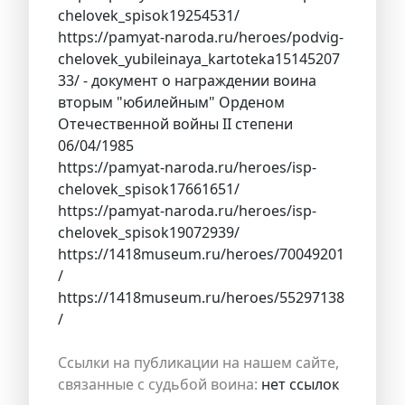
chelovek_spisok19254531/
https://pamyat-naroda.ru/heroes/podvig-
chelovek_yubileinaya_kartoteka15145207
33/ - документ о награждении воина
вторым "юбилейным" Орденом
Отечественной войны II степени
06/04/1985
https://pamyat-naroda.ru/heroes/isp-
chelovek_spisok17661651/
https://pamyat-naroda.ru/heroes/isp-
chelovek_spisok19072939/
https://1418museum.ru/heroes/70049201
/
https://1418museum.ru/heroes/55297138
/
Ссылки на публикации на нашем сайте,
связанные с судьбой воина:
нет ссылок