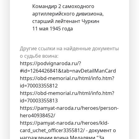
Командир 2 самоходного
артиллерийского дивизиона,
старший лейтенант Чуркин
11 мая 1945 года
Другие ссылки на найденные документы
о судьбе воина:
https://podvignaroda.ru/?
#id=1264426841&tab=navDetailManCard
https://obd-memorial.ru/html/info.htm?
id=70003355812
https://obd-memorial.ru/html/info.htm?
id=70003355813
https://pamyat-naroda.ru/heroes/person-
hero40938452/
https://pamyat-naroda.ru/heroes/kld-
card_uchet_officer3355812/ - документ о
награждении воина Медалями "За