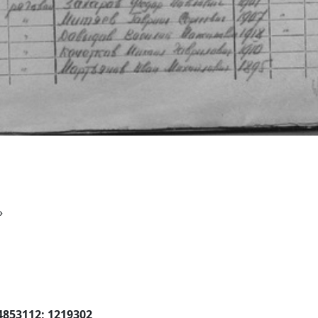
»
04853112; 1219302