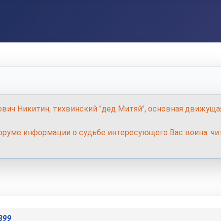
ович Никитин, тихвинский "дед Митяй", основная движуща
руме информации о судьбе интересующего Вас воина: чит
899