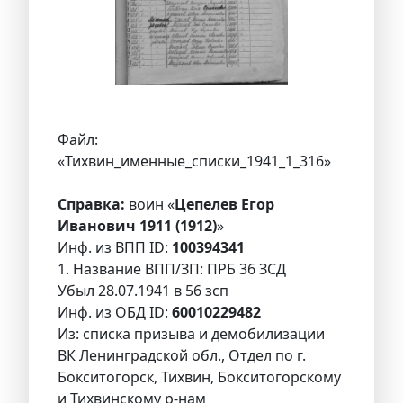
Файл:
«Тихвин_именные_списки_1941_1_316»
Справка:
воин «
Цепелев Егор
Иванович 1911 (1912)
»
Инф. из ВПП ID:
100394341
1. Название ВПП/ЗП: ПРБ 36 ЗСД
Убыл 28.07.1941 в 56 зсп
Инф. из ОБД ID:
60010229482
Из: списка призыва и демобилизации
ВК Ленинградской обл., Отдел по г.
Бокситогорск, Тихвин, Бокситогорскому
и Тихвинскому р-нам