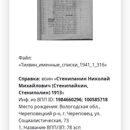
Файл:
«Тихвин_именные_списки_1941_1_316»
Справка:
воин «
Стенипанин Николай
Михайлович (Стенипайкин,
Стениполин) 1913
»
Инф. из ВПП ID:
1984660296; 100585718
Место рождения: Вологодская обл.,
Череповецкий р-н, г. Череповец, ул.
Социалистическая, 73
1. Название ВПП/ЗП: 78 зсп