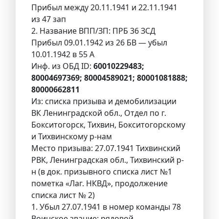
Прибыл между 20.11.1941 и 22.11.1941
из 47 зап
2. Название ВПП/ЗП: ПРБ 36 ЗСД
Прибыл 09.01.1942 из 26 БВ — убыл
10.01.1942 в 55 А
Инф. из ОБД ID:
60010229483;
80004697369; 80004589021; 80001081888;
80000662811
Из: списка призыва и демобилизации
ВК Ленинградской обл., Отдел по г.
Бокситогорск, Тихвин, Бокситогорскому
и Тихвинскому р-нам
Место призыва: 27.07.1941 Тихвинский
РВК, Ленинградская обл., Тихвинский р-
н (в док. призывного списка лист №1
пометка «Лаг. НКВД», продолжение
списка лист № 2)
1. Убыл 27.07.1941 в номер команды 78
Воинское звание: рядовой