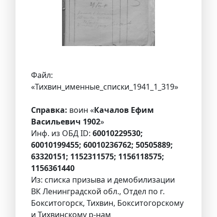
Файл:
«Тихвин_именные_списки_1941_1_319»
Справка:
воин «
Качалов Ефим
Васильевич 1902
»
Инф. из ОБД ID:
60010229530;
60010199455; 60010236762; 50505889;
63320151; 1152311575; 1156118575;
1156361440
Из: списка призыва и демобилизации
ВК Ленинградской обл., Отдел по г.
Бокситогорск, Тихвин, Бокситогорскому
и Тихвинскому р-нам