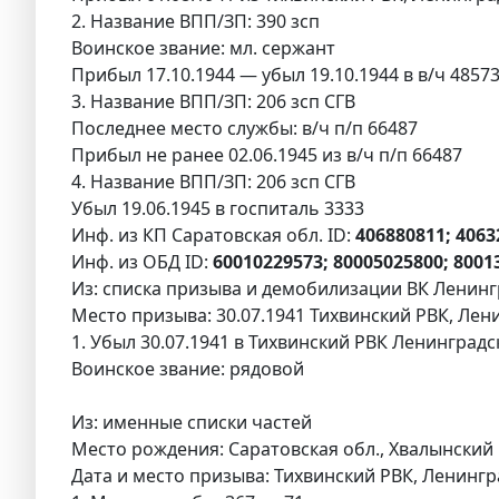
2. Название ВПП/ЗП: 390 зсп
Воинское звание: мл. сержант
Прибыл 17.10.1944 — убыл 19.10.1944 в в/ч 48573, н
3. Название ВПП/ЗП: 206 зсп СГВ
Последнее место службы: в/ч п/п 66487
Прибыл не ранее 02.06.1945 из в/ч п/п 66487
4. Название ВПП/ЗП: 206 зсп СГВ
Убыл 19.06.1945 в госпиталь 3333
Инф. из КП Саратовская обл. ID:
406880811; 406
Инф. из ОБД ID:
60010229573; 80005025800; 8001
Из: списка призыва и демобилизации ВК Ленингр
Место призыва: 30.07.1941 Тихвинский РВК, Лени
1. Убыл 30.07.1941 в Тихвинский РВК Ленинградс
Воинское звание: рядовой
Из: именные списки частей
Место рождения: Саратовская обл., Хвалынский р
Дата и место призыва: Тихвинский РВК, Ленингра