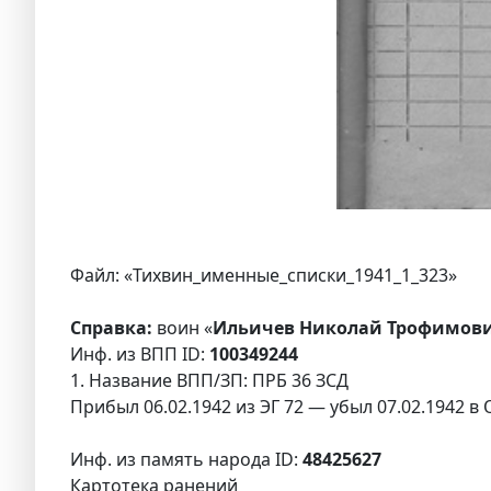
Файл: «Тихвин_именные_списки_1941_1_323»
Справка:
воин «
Ильичев Николай Трофимови
Инф. из ВПП ID:
100349244
1. Название ВПП/ЗП: ПРБ 36 ЗСД
Прибыл 06.02.1942 из ЭГ 72 — убыл 07.02.1942 в
Инф. из память народа ID:
48425627
Картотека ранений