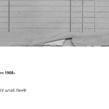
ч 1908
»
 ОУ штаб ЛенФ