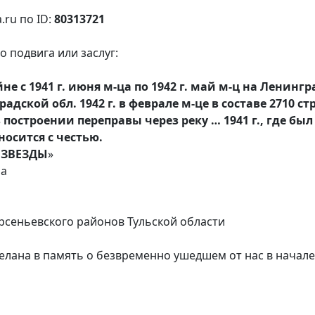
.ru по ID:
80313721
 подвига или заслуг:
е с 1941 г. июня м-ца по 1942 г. май м-ц на Ленинг
дской обл. 1942 г. в феврале м-це в составе 2710 с
построении переправы через реку … 1941 г., где был
носится с честью.
 ЗВЕЗДЫ
»
ла
рсеньевского районов Тульской области
елана в память о безвременно ушедшем от нас в начале