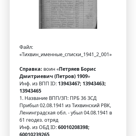
Файл:
«Тихвин_именные_списки_1941_2_001»
Справка:
воин «
Петряев Борис
Дмитриевич (Петров) 1909
»
Инф. из ВПП ID:
13943467; 13943463;
13943465
1. Название ВПП/ЗП: ПРБ 36 ЗСД
Прибыл 02.08.1941 из Тихвинский РВК,
Ленинградская обл. - убыл 04.08.1941 в
61 геодез. отряд
Инф. из ОБД ID:
60010208398;
60010239265