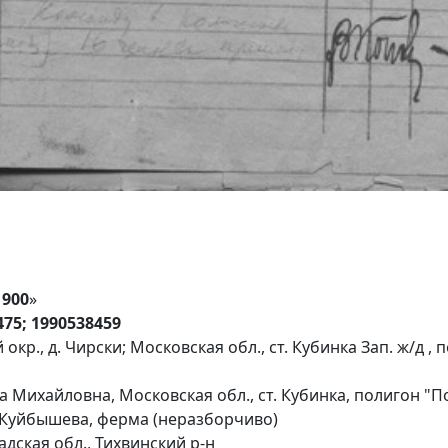
900
»
475; 1990538459
кр., д. Чирски; Московская обл., ст. Кубинка Зап. ж/д ,
а Михайловна, Московская обл., ст. Кубинка, полигон "
. Куйбышева, ферма (неразборчиво)
дская обл., Тихвинский р-н