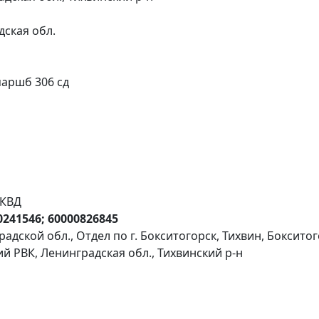
дская обл.
маршб 306 сд
НКВД
10241546; 60000826845
адской обл., Отдел по г. Бокситогорск, Тихвин, Боксито
ий РВК, Ленинградская обл., Тихвинский р-н