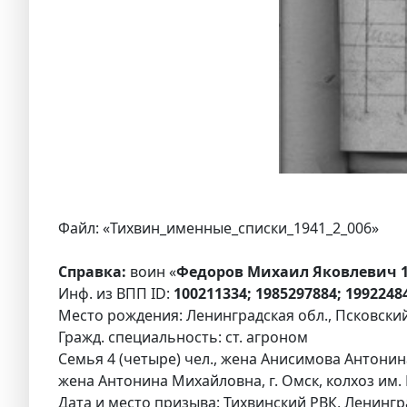
Файл: «Тихвин_именные_списки_1941_2_006»
Справка:
воин «
Федоров Михаил Яковлевич 1
Инф. из ВПП ID:
100211334; 1985297884; 1992248
Место рождения: Ленинградская обл., Псковский о
Гражд. специальность: ст. агроном
Семья 4 (четыре) чел., жена Анисимова Антонин
жена Антонина Михайловна, г. Омск, колхоз им
Дата и место призыва: Тихвинский РВК, Ленингра