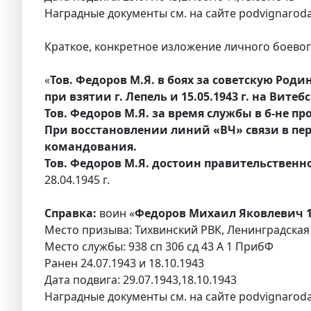
Наградные документы см. на сайте podvignaroda
Краткое, конкретное изложение личного боевого
«
Тов. Федоров М.Я. в боях за советскую Родин
при взятии г. Лепель и 15.05.1943 г. на Вите
Тов. Федоров М.Я. за время службы в б-не п
При восстановлении линий «ВЧ» связи в п
командования.
Тов. Федоров М.Я. достоин правительствен
28.04.1945 г.
Справка:
воин «
Федоров Михаил Яковлевич 1
Место призыва: Тихвинский РВК, Ленинградская 
Место службы: 938 сп 306 сд 43 А 1 ПрибФ
Ранен 24.07.1943 и 18.10.1943
Дата подвига: 29.07.1943,18.10.1943
Наградные документы см. на сайте podvignaroda