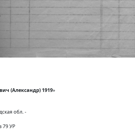
ич (Александр) 1919
»
ская обл. -
в 79 УР