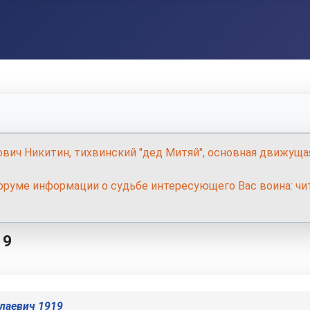
ович Никитин, тихвинский "дед Митяй", основная движуща
руме информации о судьбе интересующего Вас воина: чит
19
лаевич 1919