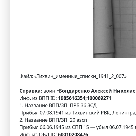
Файл: «Тихвин_именные_списки_1941_2_007»
Справка:
воин «
Бондаренко Алексей Николаев
Инф. из ВПП ID:
1985616354;100069271
1. Название ВПП/ЗП: ПРБ 36 ЗСД
Прибыл 07.08.1941 из Тихвинский РВК, Ленинград
2. Название ВПП/ЗП: 20 азсп
Прибыл 06.06.1945 из СПП 15 — убыл 06.07.1945 
Инф. из ОБД ID:
60010208476