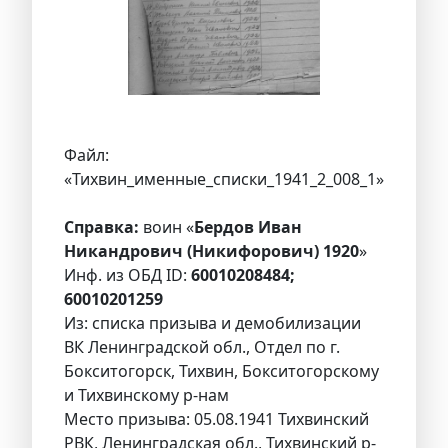
Файл:
«Тихвин_именные_списки_1941_2_008_1»
Справка:
воин «
Бердов Иван
Никандрович (Никифорович) 1920
»
Инф. из ОБД ID:
60010208484;
60010201259
Из: списка призыва и демобилизации
ВК Ленинградской обл., Отдел по г.
Бокситогорск, Тихвин, Бокситогорскому
и Тихвинскому р-нам
Место призыва: 05.08.1941 Тихвинский
РВК, Ленинградская обл., Тихвинский р-