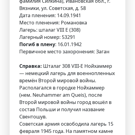
фамилия Силкина), Ивановская обл., г.
Вязники, ул. Советская, д. 58
Дата пленения: 14.09.1941
Место пленения: Романовка
Лагерь: шталаг VIII E (308)
Лагерный номер: 53291
Погиб в плену
: 16.01.1942
Первичное место захоронения: Заган
Справка:
Шталаг 308 VIII-E Нойхаммер
— немецкий лагерь для военнопленных
времён Второй мировой войны.
Располагался в городке Нойхаммер
(нем. Neuhammer am Queis), после
Второй мировой войны город вошёл в
состав Польши и получил название
Свентошув.
Советская армия освободила лагерь 15
февраля 1945 года. На памятном камне