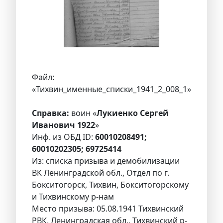
Файл:
«Тихвин_именные_списки_1941_2_008_1»
Справка:
воин «
Лукиенко Сергей
Иванович 1922
»
Инф. из ОБД ID:
60010208491;
60010202305; 69725414
Из: списка призыва и демобилизации
ВК Ленинградской обл., Отдел по г.
Бокситогорск, Тихвин, Бокситогорскому
и Тихвинскому р-нам
Место призыва: 05.08.1941 Тихвинский
РВК, Ленинградская обл., Тихвинский р-