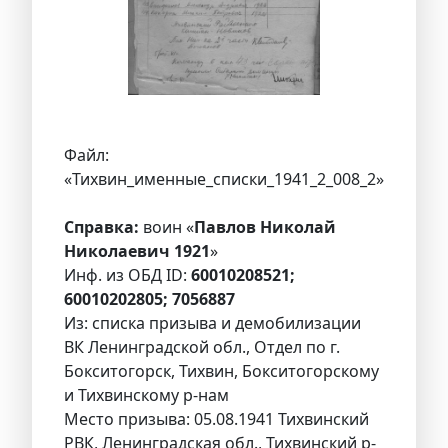
Файл:
«Тихвин_именные_списки_1941_2_008_2»
Справка:
воин «
Павлов Николай
Николаевич 1921
»
Инф. из ОБД ID:
60010208521;
60010202805; 7056887
Из: списка призыва и демобилизации
ВК Ленинградской обл., Отдел по г.
Бокситогорск, Тихвин, Бокситогорскому
и Тихвинскому р-нам
Место призыва: 05.08.1941 Тихвинский
РВК, Ленинградская обл., Тихвинский р-