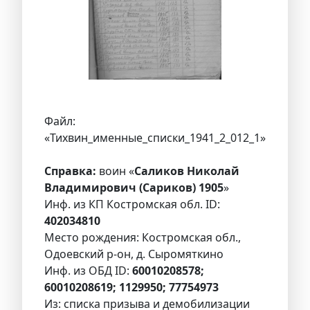
Файл:
«Тихвин_именные_списки_1941_2_012_1»
Справка:
воин «
Саликов Николай
Владимирович (Сариков) 1905
»
Инф. из КП Костромская обл. ID:
402034810
Место рождения: Костромская обл.,
Одоевский р-он, д. Сыромяткино
Инф. из ОБД ID:
60010208578;
60010208619; 1129950; 77754973
Из: списка призыва и демобилизации