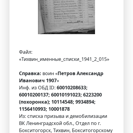
Файл:
«Тихвин_именные_списки_1941_2_015»
Справка:
воин «
Петров Александр
Иванович 1907
»
Инф. из ОБД ID:
60010208633;
60010200137; 60010191023; 6223200
(похоронка); 10114548; 9934894;
1156410993; 10001878
Из: списка призыва и демобилизации
ВК Ленинградской обл., Отдел по г.
Бокситогорск, Тихвин, Бокситогорскому