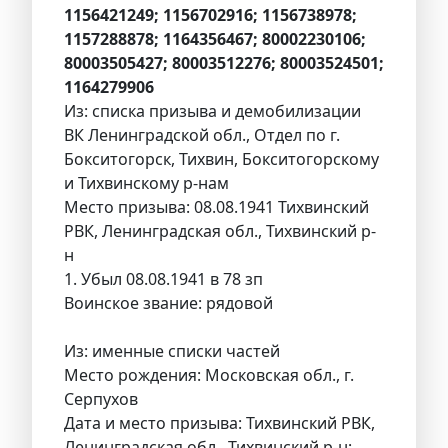
1156421249; 1156702916; 1156738978;
1157288878; 1164356467; 80002230106;
80003505427; 80003512276; 80003524501;
1164279906
Из: списка призыва и демобилизации
ВК Ленинградской обл., Отдел по г.
Бокситогорск, Тихвин, Бокситогорскому
и Тихвинскому р-нам
Место призыва: 08.08.1941 Тихвинский
РВК, Ленинградская обл., Тихвинский р-
н
1. Убыл 08.08.1941 в 78 зп
Воинское звание: рядовой
Из: именные списки частей
Место рождения: Московская обл., г.
Серпухов
Дата и место призыва: Тихвинский РВК,
Ленинградская обл., Тихвинский р-н;