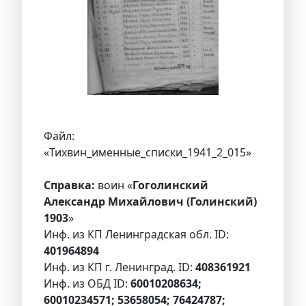
Файл:
«Тихвин_именные_списки_1941_2_015»
Справка:
воин «
Гоголинский
Александр Михайлович (Голинский)
1903
»
Инф. из КП Ленинградская обл. ID:
401964894
Инф. из КП г. Ленинград. ID:
408361921
Инф. из ОБД ID:
60010208634;
60010234571; 53658054; 76424787;