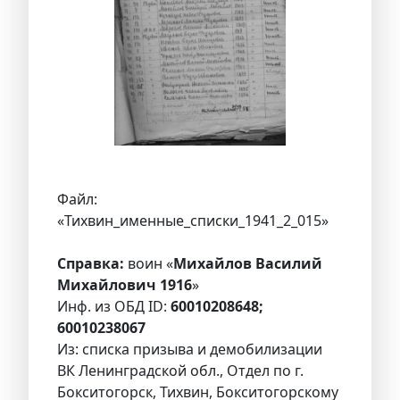
Файл:
«Тихвин_именные_списки_1941_2_015»
Справка:
воин «
Михайлов Василий
Михайлович 1916
»
Инф. из ОБД ID:
60010208648;
60010238067
Из: списка призыва и демобилизации
ВК Ленинградской обл., Отдел по г.
Бокситогорск, Тихвин, Бокситогорскому