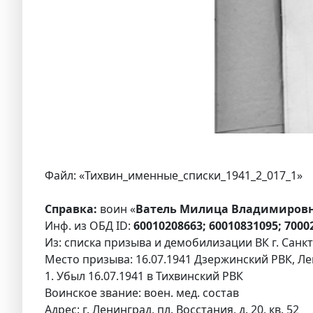
Файл: «Тихвин_именные_списки_1941_2_017_1»
Справка:
воин «
Ватель Милица Владимировна
Инф. из ОБД ID:
60010208663; 60010831095; 7000
Из: списка призыва и демобилизации ВК г. Сан
Место призыва: 16.07.1941 Дзержинский РВК, Лен
1. Убыл 16.07.1941 в Тихвинский РВК
Воинское звание: воен. мед. состав
Адрес: г. Ленинград, пл. Восстания, д. 20, кв. 52