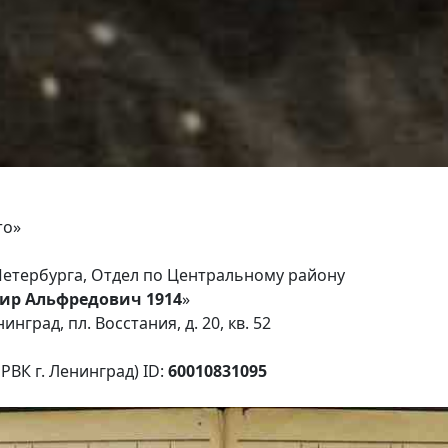
то»
-Петербурга, Отдел по Центральному району
ир Альфредович 1914
»
нград, пл. Восстания, д. 20, кв. 52
ВК г. Ленинград) ID:
60010831095