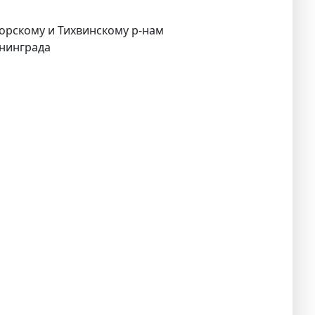
горскому и Тихвинскому р-нам
енинграда