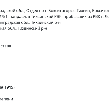
адской обл., Отдел по г. Бокситогорск, Тихвин, Боксито
51, направл. в Тихвинский РВК, прибывших из РВК г. Л
нградская обл., Тихвинский р-н
кая обл., Тихвинский р-н
остава
а 1915
»
тепени