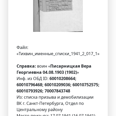
Файл:
«Тихвин_именные_списки_1941_2_017_1»
Справка:
воин «
Писарницкая Вера
Георгиевна 04.08.1903 (1902)
»
Инф. из ОБД ID:
60010208664;
60010796468; 60010209036; 60010752575;
60010793926; 70007843748
Из: списка призыва и демобилизации
ВК г. Санкт-Петербурга, Отдел по
Центральному району
Место призыва: 17.07.1941 (16.07.1941)