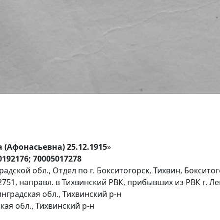
 (Афонасьевна) 25.12.1915
»
0192176; 70005017278
адской обл., Отдел по г. Бокситогорск, Тихвин, Боксито
51, направл. в Тихвинский РВК, прибывших из РВК г. Л
нградская обл., Тихвинский р-н
кая обл., Тихвинский р-н