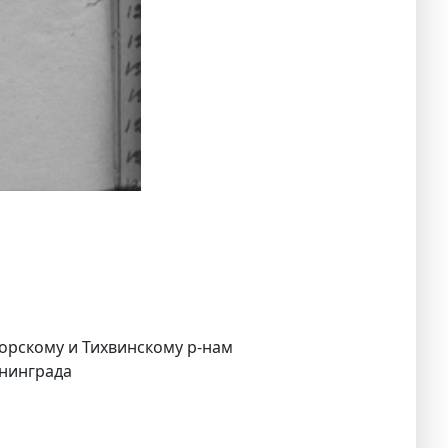
горскому и Тихвинскому р-нам
енинграда