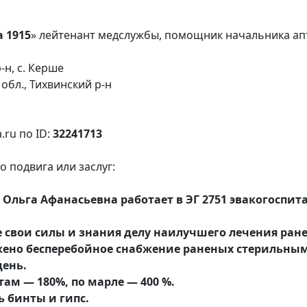
 1915
» лейтенант медслужбы, помощник начальника а
-н, с. Керше
обл., Тихвинский р-н
.ru по ID:
32241713
 подвига или заслуг:
льга Афанасьевна работает в ЭГ 2751 эвакогоспитал
се свои силы и знания делу наилучшего лечения ран
ажено бесперебойное снабжение раненых стерильным
день.
ам — 180%, по марле — 400 %.
ь бинты и гипс.