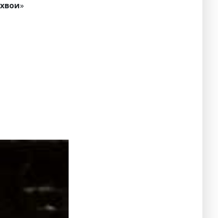
 хвои
»