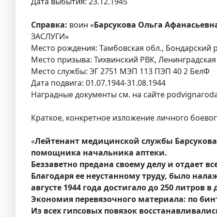
Дата выбытия: 23.12.1945
Справка:
воин «
Барсукова Ольга Афанасьевна
ЗАСЛУГИ»
Место рождения: Тамбовская обл., Бондарский р
Место призыва: Тихвинский РВК, Ленинградская 
Место службы: ЭГ 2751 МЭП 113 ПЭП 40 2 БелФ
Дата подвига: 01.07.1944-31.08.1944
Наградные документы см. на сайте podvignaroda
Краткое, конкретное изложение личного боевого
«
Лейтенант медицинской службы Барсукова О
помощника начальника аптеки.
Беззаветно предана своему делу и отдает в
Благодаря ее неустанному труду, было нал
августе 1944 года достигало до 250 литров в 
Экономия перевязочного материала: по бинт
Из всех гипсовых повязок восстанавливалис