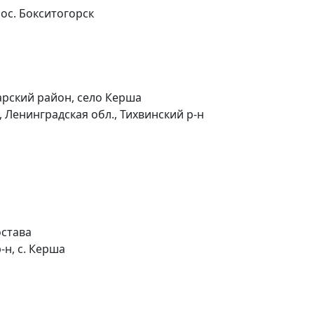
пос. Бокситогорск
арский район, село Керша
, Ленинградская обл., Тихвинский р-н
остава
-н, с. Керша