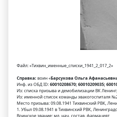
Файл: «Тихвин_именные_списки_1941_2_017_2»
Справка:
воин «
Барсукова Ольга Афанасьевна
Инф. из ОБД ID:
60010208670; 60010209035; 6001
Из: списка призыва и демобилизации ВК Ленингр
Из: именной список команды эвакогоспиталя №27
Место призыва: 09.08.1941 Тихвинский РВК, Лени
1. Убыл 09.08.1941 в Тихвинский РВК, Ленинградс
Воинское звание: мл. нач. состав, фармацевт